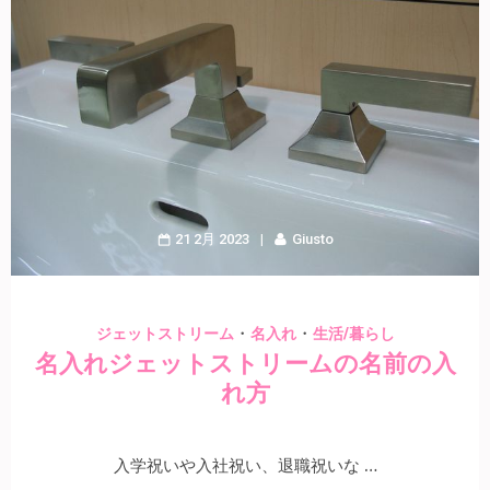
21 2月 2023
Giusto
・
・
ジェットストリーム
名入れ
生活/暮らし
名入れジェットストリームの名前の入
れ方
入学祝いや入社祝い、退職祝いな …