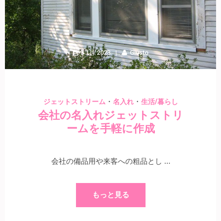
3 1月 2023
Giusto
・
・
ジェットストリーム
名入れ
生活/暮らし
会社の名入れジェットストリ
ームを手軽に作成
会社の備品用や来客への粗品とし …
もっと見る