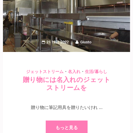
21 12月 2022
Giusto
・
・
ジェットストリーム
名入れ
生活/暮らし
贈り物には名入れのジェット
ストリームを
贈り物に筆記用具を贈りたいけれ …
もっと見る