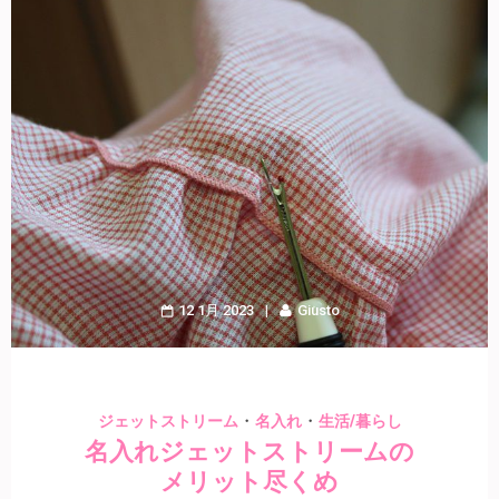
12 1月 2023
Giusto
・
・
ジェットストリーム
名入れ
生活/暮らし
名入れジェットストリームの
メリット尽くめ