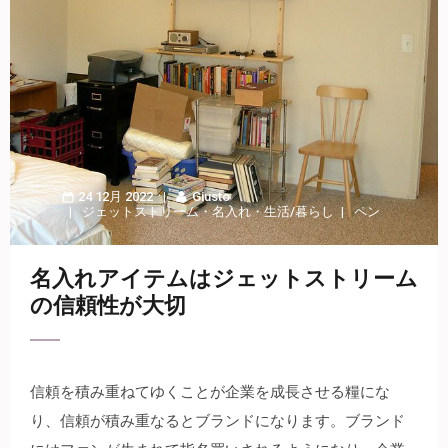
24 12月 2022
Giusto
ジェットストリーム
・
名入れ
・
生活/暮らし
ペン
名入れアイテムはジェットストリーム
の信頼性が大切
信頼を積み重ねてゆくことが企業を成長させる糧にな
り、信頼が積み重なるとブランドになります。
ブランド