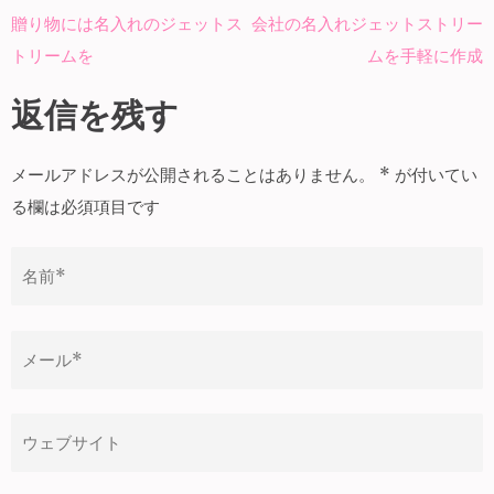
贈り物には名入れのジェットス
会社の名入れジェットストリー
投
トリームを
ムを手軽に作成
稿
ナ
返信を残す
ビ
ゲ
メールアドレスが公開されることはありません。
*
が付いてい
ー
る欄は必須項目です
シ
ョ
ン