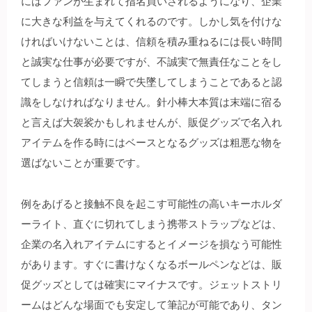
にはファンが生まれて指名買いされるようになり、企業
に大きな利益を与えてくれるのです。しかし気を付けな
ければいけないことは、信頼を積み重ねるには長い時間
と誠実な仕事が必要ですが、不誠実で無責任なことをし
てしまうと信頼は一瞬で失墜してしまうことであると認
識をしなければなりません。針小棒大本質は末端に宿る
と言えば大袈裟かもしれませんが、販促グッズで名入れ
アイテムを作る時にはベースとなるグッズは粗悪な物を
選ばないことが重要です。
例をあげると接触不良を起こす可能性の高いキーホルダ
ーライト、直ぐに切れてしまう携帯ストラップなどは、
企業の名入れアイテムにするとイメージを損なう可能性
があります。すぐに書けなくなるボールペンなどは、販
促グッズとしては確実にマイナスです。ジェットストリ
ームはどんな場面でも安定して筆記が可能であり、タン