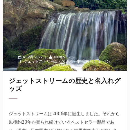
6 12月 2022
Giusto
ジェットストリーム
・
名入れ
・
生活/暮らし
ペン
ジェットストリームの歴史と名入れグ
ッズ
ジェットストリームは2006年に誕生しました。
それから
以後約20年か売られ続けているベストセラー製品であ