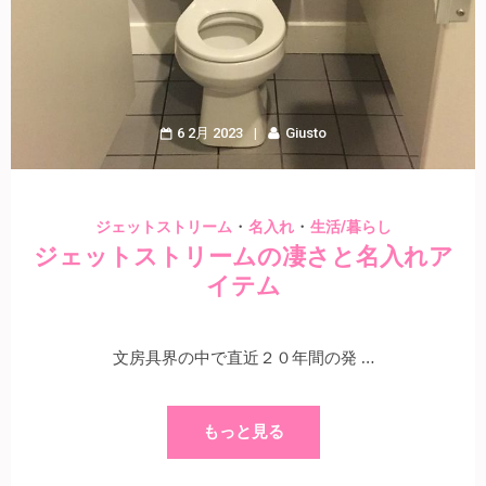
6 2月 2023
Giusto
・
・
ジェットストリーム
名入れ
生活/暮らし
ジェットストリームの凄さと名入れア
イテム
文房具界の中で直近２０年間の発 …
もっと見る