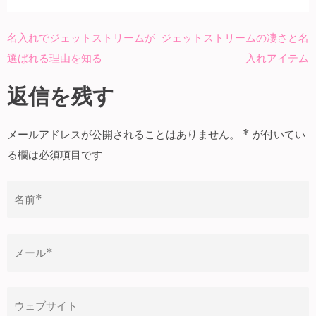
名入れでジェットストリームが
ジェットストリームの凄さと名
投
選ばれる理由を知る
入れアイテム
稿
ナ
返信を残す
ビ
ゲ
メールアドレスが公開されることはありません。
*
が付いてい
ー
る欄は必須項目です
シ
ョ
ン