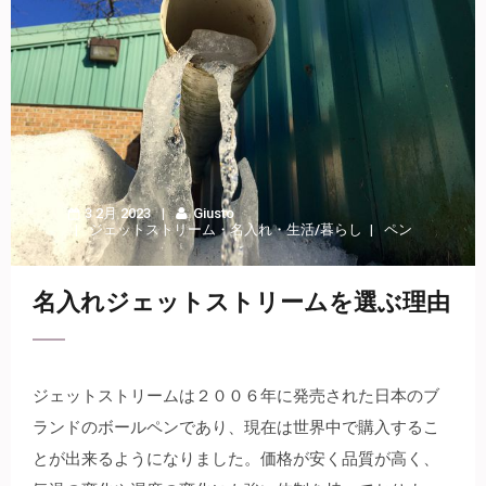
3 2月 2023
Giusto
ジェットストリーム
・
名入れ
・
生活/暮らし
ペン
名入れジェットストリームを選ぶ理由
ジェットストリームは２００６年に発売された日本のブ
ランドのボールペンであり、現在は世界中で購入するこ
とが出来るようになりました。
価格が安く品質が高く、